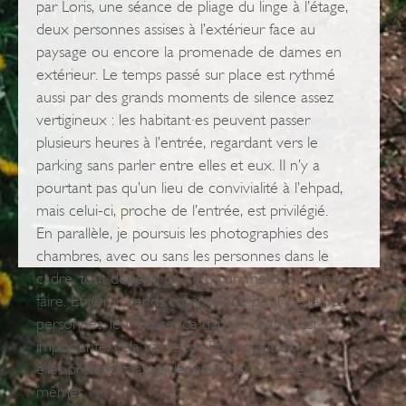
par Loris, une séance de pliage du linge à l’étage,
deux personnes assises à l’extérieur face au
paysage ou encore la promenade de dames en
extérieur. Le temps passé sur place est rythmé
aussi par des grands moments de silence assez
vertigineux : les habitant·es peuvent passer
plusieurs heures à l’entrée, regardant vers le
parking sans parler entre elles et eux. Il n’y a
pourtant pas qu’un lieu de convivialité à l’ehpad,
mais celui-ci, proche de l’entrée, est privilégié.
En parallèle, je poursuis les photographies des
chambres, avec ou sans les personnes dans le
cadre, tout dépend de ce qu’on me demande de
faire. Et je me rends compte que pour certaines
personnes, leur présence dans le champ est
importante, cela va de soi. Pour d’autres, non,
elles préfèrent laisser les lieux parler par eux-
mêmes.